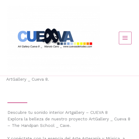
Ir
al
contenido
Main
Menu
ArtGallery _ Cueva 8.
Descubre tu sonido interior Artgallery – CUEVA 8
Explora la belleza de nuestro proyecto ArtGallery _ Cueva 8
– The Handpan School _ Cave.
Y conéctate con la esencia del Arte Artesanía y Música, a